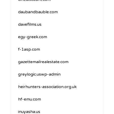
daubandbauble.com
davefilms.us
egy-greek.com
f-1asp.com
gazettemailrealestate.com
greylogic.uswp-admin
heirhunters-association.org.uk
hf-emu.com
inuyasha.us