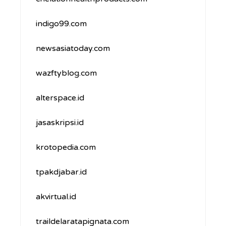
indigo99.com
newsasiatoday.com
wazftyblog.com
alterspace.id
jasaskripsi.id
krotopedia.com
tpakdjabar.id
akvirtual.id
traildelaratapignata.com