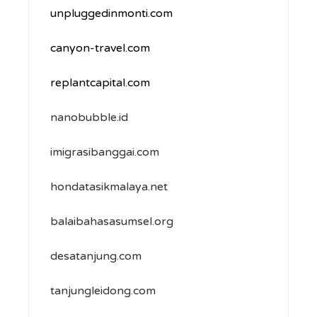
unpluggedinmonti.com
canyon-travel.com
replantcapital.com
nanobubble.id
imigrasibanggai.com
hondatasikmalaya.net
balaibahasasumsel.org
desatanjung.com
tanjungleidong.com