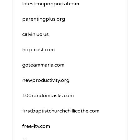
latestcouponportal.com
parentingplus.org
calvinluo.us
hop-cast.com
goteammaria.com
newproductivity.org
100randomtasks.com
firstbaptistchurchchillicothe.com
free-itv.com