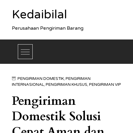
Skip
Kedaibilal
to
content
Perusahaan Pengiriman Barang
PENGIRIMAN DOMESTIK
,
PENGIRIMAN
INTERNASIONAL
,
PENGIRIMAN KHUSUS
,
PENGIRIMAN VIP
Pengiriman
Domestik Solusi
Cepat Aman dan