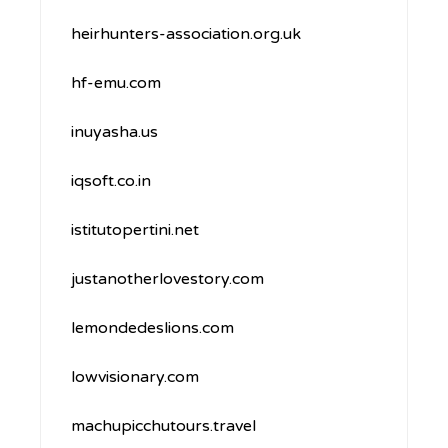
heirhunters-association.org.uk
hf-emu.com
inuyasha.us
iqsoft.co.in
istitutopertini.net
justanotherlovestory.com
lemondedeslions.com
lowvisionary.com
machupicchutours.travel