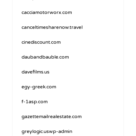
cacciamotorworx.com
canceltimesharenow.travel
cinediscount.com
daubandbauble.com
davefilms.us
egy-greek.com
f-1asp.com
gazettemailrealestate.com
greylogic.uswp-admin